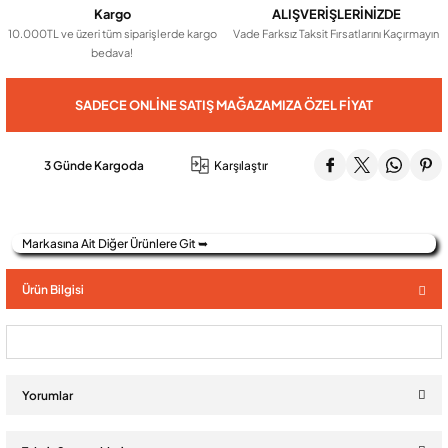
Kargo
ALIŞVERİŞLERİNİZDE
10.000TL ve üzeri tüm siparişlerde kargo
Vade Farksız Taksit Fırsatlarını Kaçırmayın
bedava!
Audio Villa Görüntülü Sistemler
SADECE ONLINE SATIŞ MAĞAZAMIZA ÖZEL FIYAT
Audio Yan Sıra Butonlu Zil paneller
3 Günde Kargoda
Karşılaştır
Dedektör Ve Vanalar
Markasına Ait Diğer Ürünlere Git ➥
Görüntülü Diafon Kapakları
Ürün Bilgisi
Telefon Santralleri
Yorumlar