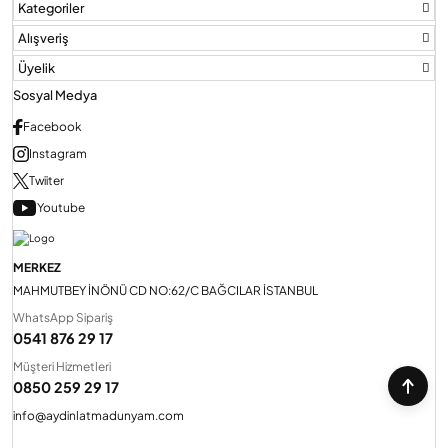
Kategoriler
Alışveriş
Üyelik
Sosyal Medya
Facebook
Instagram
Twiiter
Youtube
MERKEZ
MAHMUTBEY İNÖNÜ CD NO:62/C BAĞCILAR İSTANBUL
WhatsApp Sipariş
0541 876 29 17
Müşteri Hizmetleri
0850 259 29 17
info@aydinlatmadunyam.com