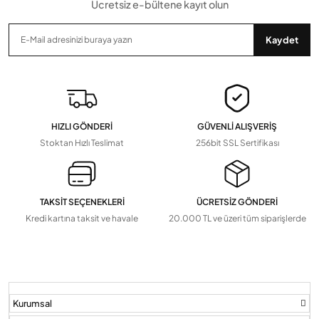
Ücretsiz e-bültene kayıt olun
Gönder
Kaydet
HIZLI GÖNDERİ
GÜVENLİ ALIŞVERİŞ
Stoktan Hızlı Teslimat
256bit SSL Sertifikası
TAKSİT SEÇENEKLERİ
ÜCRETSİZ GÖNDERİ
Kredi kartına taksit ve havale
20.000 TL ve üzeri tüm siparişlerde
Kurumsal