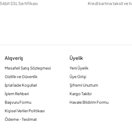
56bit SSL Sertifikası
Kredi kartına taksit ve 
Alışveriş
Üyelik
Mesafeli Satış Sözleşmesi
Yeni Üyelik
Gizlilik ve Güvenlik
Üye Girişi
İptal İade Koşullari
Şifremi Unuttum
İşlem Rehberi
Kargo Takibi
Başvuru Formu
Havale Bildirim Formu
Kişisel Veriler Politikası
Ödeme - Teslimat