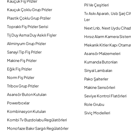
Kauçuk Fiş Prizler
Pil Ve Çeşitleri
Kauçuk Çoklu Grup Prizler
Tv Askı Aparatı, Usb Şarj Ci
Plastik Çoklu Grup Prziler
Ler
Topraklı Fiş Prizler Serisi
Next Lnb, Next Uydu Cihazl
Tij Duy Asma Duy Askılı Fişler
Hırsız Alarm Kamera Sistem
Aliminyum Grup Prizler
Mekanik Kitler Kapı Otamat
Sanayi Tip Fiş Prizler
Asansör Malzemeleri
Makine Fiş Prizler
Kumanda Butonları
Eğik Fiş Prizler
Sinyal Lambaları
Norm Fiş Prizler
Pako Şalterler
Tribox Grup Prizler
Makine Sensörleri
Asansör Buton Kutuları
Seviye Kontrol Flatörleri
Powerboxlar
Role Grubu
Kombinasyon Kutuları
Siviç Modelleri
Kombi Tv Buzdolabu Regülatörleri
Monofaze Bakır Sargılı Regülatörler