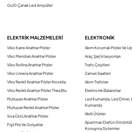
Gu10 Çanak Led Ampüller
ELEKTRİK MALZEMELERİ
ELEKTRONİK
Viko Karre Anahtar Prizler
Akım Korumalı Prizler Ve Up
Viko Meridian Anahtar Prizler
Araç Şarj İstasyonları
Viko Rollina Anahtar Prizler
Trafo Çeşitleri
Viko Linnera Anahtar Prizler
Zaman Saatleri
Viko Renkli Anahtar Prizler Novella
Akım Trafoları
Viko Renkli Anahtar Prizler Thea Blu
Elektronik Balanstlar
Mutlusan Anahtar Prizler
Led Kumanda, Led Driver,
Kumanda
Mutlusan Renkli Anahtar Prizler
Akıllı Ürünler
Sıva Üstü Anahtar Prizler
Apartman Diafon Görüntül
Fişli Priz Ve Golyatlar
Konuşma Sistemler