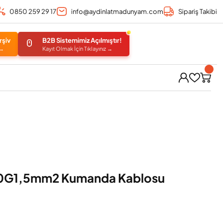
0850 259 29 17
info@aydinlatmadunyam.com
Sipariş Takibi
rşiv
B2B Sistemimiz Açılmıştır!
 →
Kayıt Olmak İçin Tıklayınız →
30G1,5mm2 Kumanda Kablosu