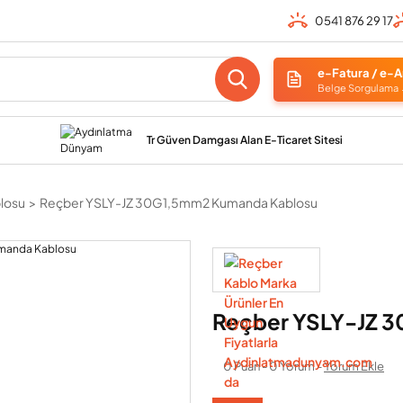
0541 876 29 17
e-Fatura / e-A
Belge Sorgulama
Tr Güven Damgası Alan E-Ticaret Sitesi
losu
Reçber YSLY-JZ 30G1,5mm2 Kumanda Kablosu
Reçber YSLY-JZ 
0 Puan - 0 Yorum -
Yorum Ekle