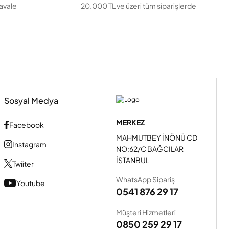
havale
20.000 TL ve üzeri tüm siparişlerde
Sosyal Medya
MERKEZ
Facebook
MAHMUTBEY İNÖNÜ CD
Instagram
NO:62/C BAĞCILAR
İSTANBUL
Twiiter
WhatsApp Sipariş
Youtube
0541 876 29 17
Müşteri Hizmetleri
0850 259 29 17