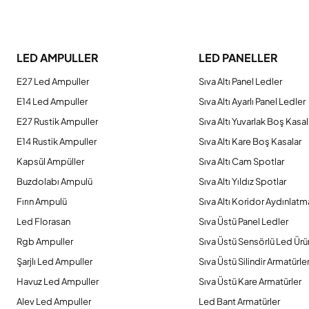
Bu ürünün fiyat bilgisi, resim, ürün açıklamalarında ve diğer konulard
Görüş ve önerileriniz için teşekkür ederiz.
LED AMPULLER
LED PANELLER
Ürün resmi kalitesiz, bozuk veya görüntülenemiyor.
E27 Led Ampuller
Sıva Altı Panel Ledler
Ürün açıklamasında eksik bilgiler bulunuyor.
E14 Led Ampuller
Sıva Altı Ayarlı Panel Ledler
Ürün bilgilerinde hatalar bulunuyor.
E27 Rustik Ampuller
Sıva Altı Yuvarlak Boş Kasal
Ürün fiyatı diğer sitelerden daha pahalı.
E14 Rustik Ampuller
Sıva Altı Kare Boş Kasalar
Bu ürüne benzer farklı alternatifler olmalı.
Kapsül Ampüller
Sıva Altı Cam Spotlar
Buzdolabı Ampulü
Sıva Altı Yıldız Spotlar
Fırın Ampulü
Sıva Altı Koridor Aydınlatm
Led Florasan
Sıva Üstü Panel Ledler
Rgb Ampuller
Sıva Üstü Sensörlü Led Ürü
Şarjlı Led Ampuller
Sıva Üstü Silindir Armatürle
Havuz Led Ampuller
Sıva Üstü Kare Armatürler
Alev Led Ampuller
Led Bant Armatürler