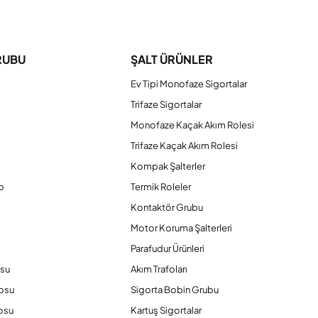
iniz.
RUBU
ŞALT ÜRÜNLER
Ev Tipi Monofaze Sigortalar
Trifaze Sigortalar
Monofaze Kaçak Akım Rolesi
Trifaze Kaçak Akım Rolesi
Kompak Şalterler
o
Termik Roleler
Kontaktör Grubu
o
Motor Koruma Şalterleri
Parafudur Ürünleri
osu
Akım Trafoları
losu
Sigorta Bobin Grubu
osu
Kartuş Sigortalar