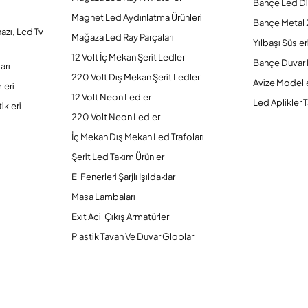
Bahçe Led Di
Magnet Led Aydınlatma Ürünleri
Bahçe Metal 
hazı, Lcd Tv
Mağaza Led Ray Parçaları
Yılbaşı Süsler
12 Volt İç Mekan Şerit Ledler
Bahçe Duvar 
arı
220 Volt Dış Mekan Şerit Ledler
Avize Modelle
leri
12 Volt Neon Ledler
Led Aplikler T
ikleri
220 Volt Neon Ledler
İç Mekan Dış Mekan Led Trafoları
Şerit Led Takım Ürünler
El Fenerleri Şarjlı Işıldaklar
Masa Lambaları
Exıt Acil Çıkış Armatürler
Plastik Tavan Ve Duvar Gloplar