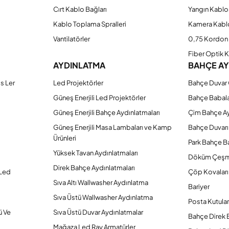
Cırt Kablo Bağları
Yangın Kablo
Kablo Toplama Spralleri
Kamera Kabl
Vantilatörler
0,75 Kordon 
Fiber Optik 
AYDINLATMA
BAHÇE A
s Ler
Led Projektörler
Bahçe Duvar 
Güneş Enerjili Led Projektörler
Bahçe Babal
Güneş Enerjili Bahçe Aydınlatmaları
Çim Bahçe A
Güneş Enerjili Masa Lambaları ve Kamp
Bahçe Duvarı
Ürünleri
Park Bahçe Ba
Yüksek Tavan Aydınlatmaları
Döküm Çeşm
Direk Bahçe Aydınlatmaları
 Led
Çöp Kovaları
Sıva Altı Wallwasher Aydınlatma
Bariyer
Sıva Üstü Wallwasher Aydınlatma
Posta Kutular
ü Ve
Sıva Üstü Duvar Aydınlatmalar
Bahçe Direk 
Mağaza Led Ray Armatürler