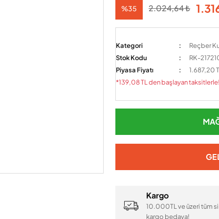
1.31
2.024,64 ₺
%35
Kategori
Reçber K
Stok Kodu
RK-21721
Piyasa Fiyatı
1.687,20 
*139,08 TL den başlayan taksitlerle
MAĞ
GE
Kargo
10.000TL ve üzeri tüm si
kargo bedava!