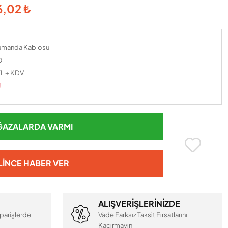
6,02 ₺
umanda Kablosu
0
TL + KDV
!
AZALARDA VARMI
LINCE HABER VER
ALIŞVERİŞLERİNİZDE
parişlerde
Vade Farksız Taksit Fırsatlarını
Kaçırmayın