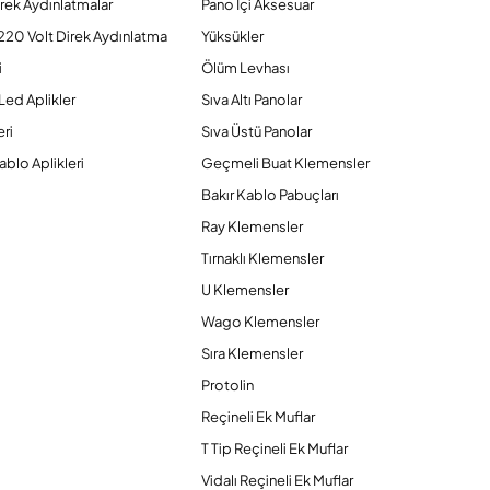
rek Aydınlatmalar
Pano İçi Aksesuar
220 Volt Direk Aydınlatma
Yüksükler
i
Ölüm Levhası
Led Aplikler
Sıva Altı Panolar
ri
Sıva Üstü Panolar
ablo Aplikleri
Geçmeli Buat Klemensler
Bakır Kablo Pabuçları
Ray Klemensler
Tırnaklı Klemensler
U Klemensler
Wago Klemensler
Sıra Klemensler
Protolin
Reçineli Ek Muflar
T Tip Reçineli Ek Muflar
Vidalı Reçineli Ek Muflar