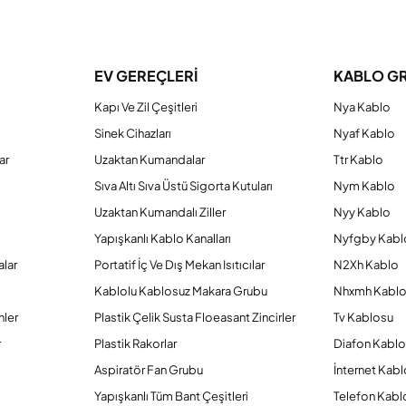
a yetersiz gördüğünüz noktaları öneri formunu kullanarak tarafımıza iletebilirs
Bu ürüne ilk yorumu siz yapın!
EV GEREÇLERİ
KABLO G
Kapı Ve Zil Çeşitleri
Nya Kablo
Yorum Yaz
Sinek Cihazları
Nyaf Kablo
ar
Uzaktan Kumandalar
Ttr Kablo
Sıva Altı Sıva Üstü Sigorta Kutuları
Nym Kablo
Uzaktan Kumandalı Ziller
Nyy Kablo
Yapışkanlı Kablo Kanalları
Nyfgby Kabl
alar
Portatif İç Ve Dış Mekan Isıtıcılar
N2Xh Kablo
Kablolu Kablosuz Makara Grubu
Nhxmh Kabl
nler
Plastik Çelik Susta Floeasant Zincirler
Tv Kablosu
Gönder
r
Plastik Rakorlar
Diafon Kabl
Aspiratör Fan Grubu
İnternet Kab
Yapışkanlı Tüm Bant Çeşitleri
Telefon Kabl