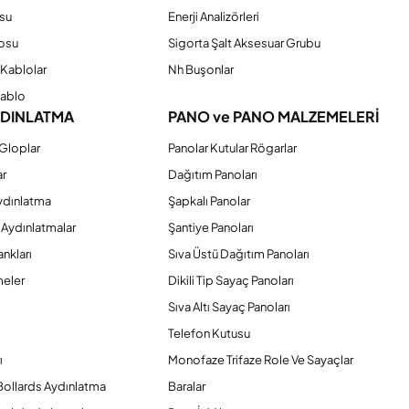
su
Enerji Analizörleri
osu
Sigorta Şalt Aksesuar Grubu
Kablolar
Nh Buşonlar
Kablo
YDINLATMA
PANO ve PANO MALZEMELERİ
Gloplar
Panolar Kutular Rögarlar
ar
Dağıtım Panoları
ydınlatma
Şapkalı Panolar
 Aydınlatmalar
Şantiye Panoları
nkları
Sıva Üstü Dağıtım Panoları
eler
Dikili Tip Sayaç Panoları
Sıva Altı Sayaç Panoları
Telefon Kutusu
ı
Monofaze Trifaze Role Ve Sayaçlar
Bollards Aydınlatma
Baralar