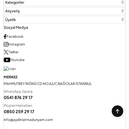
Kategoriler
Alışveriş
Üyelik
Sosyal Medya
Facebook
Instagram
Twiiter
Youtube
MERKEZ
MAHMUTBEY İNÖNÜ CD NO:62/C BAĞCILAR İSTANBUL
WhatsApp Sipariş
0541 876 29 17
Müşteri Hizmetleri
0850 259 29 17
info@aydinlatmadunyam.com