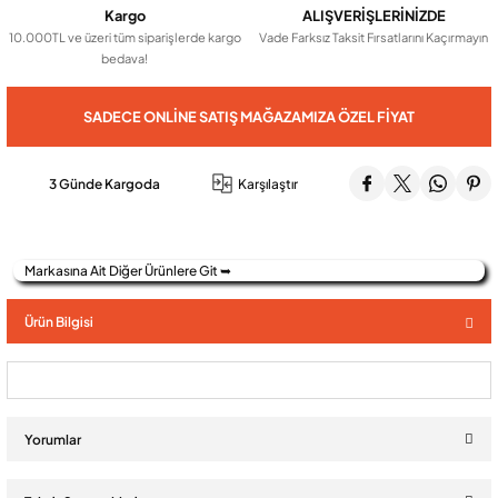
Kargo
ALIŞVERİŞLERİNİZDE
10.000TL ve üzeri tüm siparişlerde kargo
Vade Farksız Taksit Fırsatlarını Kaçırmayın
bedava!
Audio Villa Görüntülü Sistemler
SADECE ONLINE SATIŞ MAĞAZAMIZA ÖZEL FIYAT
Audio Yan Sıra Butonlu Zil paneller
3 Günde Kargoda
Karşılaştır
Dedektör Ve Vanalar
Markasına Ait Diğer Ürünlere Git ➥
Görüntülü Diafon Kapakları
Ürün Bilgisi
Telefon Santralleri
Yorumlar