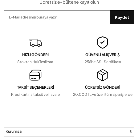
Ücretsiz e-bültene kayıt olun
Gönder
Kaydet
HIZLI GÖNDERİ
GÜVENLİ ALIŞVERİŞ
Stoktan Hızlı Teslimat
256bit SSL Sertifikası
TAKSİT SEÇENEKLERİ
ÜCRETSİZ GÖNDERİ
Kredi kartına taksit ve havale
20.000 TL ve üzeri tüm siparişlerde
Kurumsal