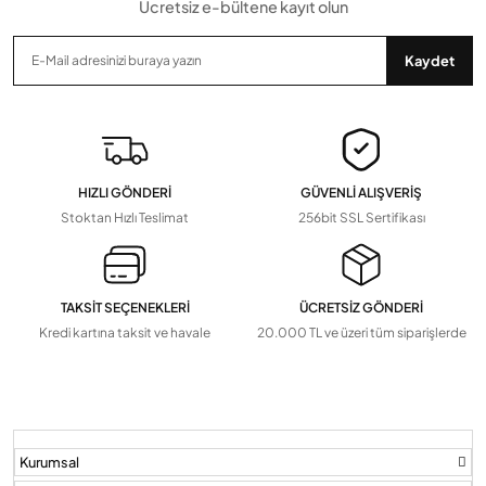
Ücretsiz e-bültene kayıt olun
Gönder
Kaydet
HIZLI GÖNDERİ
GÜVENLİ ALIŞVERİŞ
Stoktan Hızlı Teslimat
256bit SSL Sertifikası
TAKSİT SEÇENEKLERİ
ÜCRETSİZ GÖNDERİ
Kredi kartına taksit ve havale
20.000 TL ve üzeri tüm siparişlerde
Kurumsal