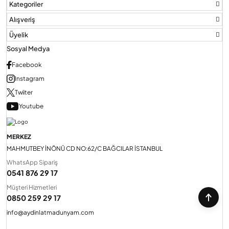
Kategoriler
Alışveriş
Üyelik
Sosyal Medya
Facebook
Instagram
Twiiter
Youtube
MERKEZ
MAHMUTBEY İNÖNÜ CD NO:62/C BAĞCILAR İSTANBUL
WhatsApp Sipariş
0541 876 29 17
Müşteri Hizmetleri
0850 259 29 17
info@aydinlatmadunyam.com