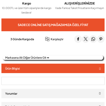
Kargo
ALIŞVERİŞLERİNİZDE
10.000TL ve üzeri tüm siparişlerde kargo
Vade Farksız Taksit Fırsatlarını Kaçırmayın
bedava!
Audio Villa Görüntülü Sistemler
SADECE ONLINE SATIŞ MAĞAZAMIZA ÖZEL FIYAT
Audio Yan Sıra Butonlu Zil paneller
3 Günde Kargoda
Karşılaştır
Dedektör Ve Vanalar
Markasına Ait Diğer Ürünlere Git ➥
Görüntülü Diafon Kapakları
Ürün Bilgisi
Telefon Santralleri
Yorumlar