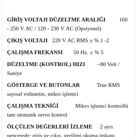
GİRİŞ VOLTAJI DÜZELTME ARALIĞI
160
- 250 V AC / 120 - 230 V AC (Opsiyonel)
ÇIKIŞ VOLTAJI
220 V AC RMS ± % 1 -2
ÇALIŞMA FREKANSI
50 Hz. ± % 5
DÜZELTME (KONTROL) HIZI
~80 Volt /
Saniye
GÖSTERGE VE BUTONLAR
True RMS
sayısal voltmetre, mikro işlemci
ÇALIŞMA TEKNİĞİ
Mikro işlemci kontrollü
tam otomatik servo kontrol
ÖLÇÜLEN DEĞERLERİ İZLEME
2 ayrı
pencerede; giriş ve çıkış, gerilimi okuma imkanı