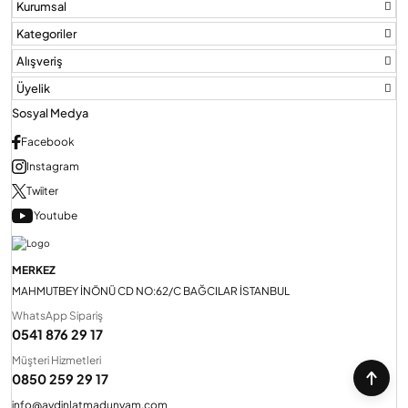
Kurumsal
Kategoriler
Alışveriş
Üyelik
Sosyal Medya
Facebook
Instagram
Twiiter
Youtube
MERKEZ
MAHMUTBEY İNÖNÜ CD NO:62/C BAĞCILAR İSTANBUL
WhatsApp Sipariş
0541 876 29 17
Müşteri Hizmetleri
0850 259 29 17
info@aydinlatmadunyam.com