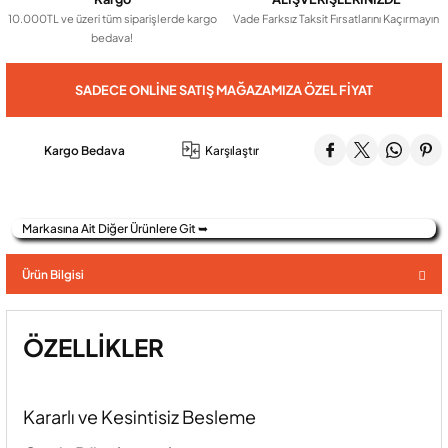
10.000TL ve üzeri tüm siparişlerde kargo
Vade Farksız Taksit Fırsatlarını Kaçırmayın
bedava!
Audio Villa Görüntülü Sistemler
SADECE ONLINE SATIŞ MAĞAZAMIZA ÖZEL FIYAT
Audio Yan Sıra Butonlu Zil paneller
Kargo Bedava
Karşılaştır
Dedektör Ve Vanalar
Markasına Ait Diğer Ürünlere Git ➥
Görüntülü Diafon Kapakları
Ürün Bilgisi
Telefon Santralleri
ÖZELLİKLER
Kararlı ve Kesintisiz Besleme