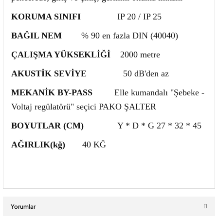
KORUMA SINIFI
IP 20 / IP 25
BAĞIL NEM
% 90 en fazla DIN (40040)
ÇALIŞMA YÜKSEKLİĞİ
2000 metre
AKUSTİK SEVİYE
50 dB'den az
MEKANİK BY-PASS
Elle kumandalı "Şebeke -
Voltaj regülatörü" seçici PAKO ŞALTER
BOYUTLAR (CM)
Y * D * G 27 * 32 * 45
AĞIRLIK(kğ)
40 KĞ
Yorumlar