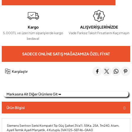
Audio Villa Görüntülü Sistemler
Kargo
ALIŞVERİŞLERİNİZDE
5.000TL ve üzeri tüm siparişlerde kargo
Vade Farksız Taksit Fırsatlarını Kaçırmayın
Audio Yan Sıra Butonlu Zil paneller
bedava!
SADECE ONLINE SATIŞ MAĞAZAMIZA ÖZEL FIYAT
Dedektör Ve Vanalar
Karşılaştır
Görüntülü Diafon Kapakları
Telefon Santralleri
Markasına Ait Diğer Ürünlere Git ➥
Ürün Bilgisi
Siemens Sentron Serisi Kompakt Tip Güç Şalteri;3Va11, 55Ka, 25A, Tm240, Atam,
Ayarli Termik Ayarli Manyetik, 4 Kutuplu 3VA1125-5EF46-0AA0