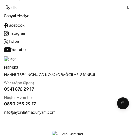
Üyelik
Sosyal Medya
Facebook
Instagram
Twiiter
Youtube
MERKEZ
MAHMUTBEY İNÖNÜ CD NO:62/C BAĞCILAR İSTANBUL
WhatsApp Sipariş
0541 876 29 17
Müşteri Hizmetleri
0850 259 29 17
info@aydinlatmadunyam.com