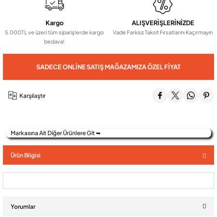
Kargo
ALIŞVERİŞLERİNİZDE
Audio Villa Görüntülü Sistemler
5.000TL ve üzeri tüm siparişlerde kargo
Vade Farksız Taksit Fırsatlarını Kaçırmayın
bedava!
Audio Yan Sıra Butonlu Zil paneller
SADECE ONLINE SATIŞ MAĞAZAMIZA ÖZEL FIYAT
Dedektör Ve Vanalar
Karşılaştır
Görüntülü Diafon Kapakları
Markasına Ait Diğer Ürünlere Git ➥
Telefon Santralleri
Ürün Bilgisi
Yorumlar