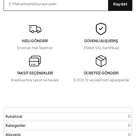
Anten Kabloları
Kaydet
Zaman Saatleri, Radar Sensör, Dedektörler
Devamını Gör
▼
Pil Ve Çeşitleri
Tv Askı Aparatları
HIZLI GÖNDERİ
GÜVENLİ ALIŞVERİŞ
Devamını Gör
▼
Stoktan Hızlı Teslimat
256bit SSL Sertifikası
TAKSİT SEÇENEKLERİ
ÜCRETSİZ GÖNDERİ
Kredi kartına taksit ve havale
5.000 TL ve üzeri tüm siparişlerde
Kurumsal
Kategoriler
Alışveriş