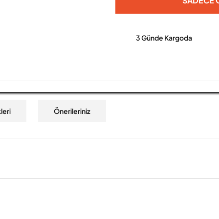
SADECE O
3 Günde Kargoda
leri
Önerileriniz
a yetersiz gördüğünüz noktaları öneri formunu kullanarak tarafımıza iletebilirs