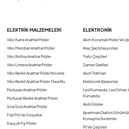
ELEKTRİK MALZEMELERİ
ELEKTRONİK
Viko Karre Anahtar Prizler
Akım Korumalı Prizler Ve Up
Viko Meridian Anahtar Prizler
Araç Şarj İstasyonları
Viko Rollina Anahtar Prizler
Trafo Çeşitleri
Viko Linnera Anahtar Prizler
Zaman Saatleri
Viko Renkli Anahtar Prizler Novella
Akım Trafoları
Viko Renkli Anahtar Prizler Thea Blu
Elektronik Balanstlar
Mutlusan Anahtar Prizler
Led Kumanda, Led Driver,
Kumanda
Mutlusan Renkli Anahtar Prizler
Akıllı Ürünler
Sıva Üstü Anahtar Prizler
Apartman Diafon Görüntül
Fişli Priz Ve Golyatlar
Konuşma Sistemler
Kauçuk Fiş Prizler
Pil Ve Çeşitleri