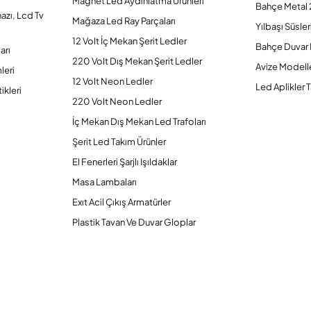
Magnet Led Aydınlatma Ürünleri
Bahçe Metal 
hazı, Lcd Tv
Mağaza Led Ray Parçaları
Yılbaşı Süsler
12 Volt İç Mekan Şerit Ledler
Bahçe Duvar 
arı
220 Volt Dış Mekan Şerit Ledler
Avize Modelle
leri
12 Volt Neon Ledler
Led Aplikler T
ikleri
220 Volt Neon Ledler
İç Mekan Dış Mekan Led Trafoları
Şerit Led Takım Ürünler
El Fenerleri Şarjlı Işıldaklar
Masa Lambaları
Exıt Acil Çıkış Armatürler
Plastik Tavan Ve Duvar Gloplar