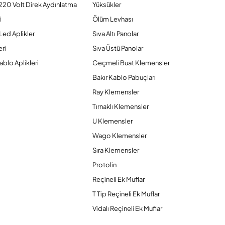
220 Volt Direk Aydınlatma
Yüksükler
i
Ölüm Levhası
Led Aplikler
Sıva Altı Panolar
ri
Sıva Üstü Panolar
ablo Aplikleri
Geçmeli Buat Klemensler
Bakır Kablo Pabuçları
Ray Klemensler
Tırnaklı Klemensler
U Klemensler
Wago Klemensler
Sıra Klemensler
Protolin
Reçineli Ek Muflar
T Tip Reçineli Ek Muflar
Vidalı Reçineli Ek Muflar