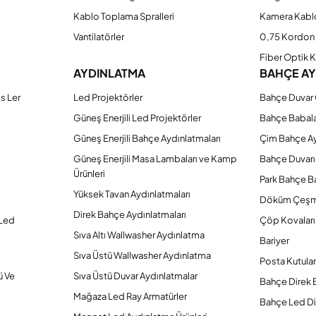
Kablo Toplama Spralleri
Kamera Kabl
Vantilatörler
0,75 Kordon 
Fiber Optik 
AYDINLATMA
BAHÇE A
s Ler
Led Projektörler
Bahçe Duvar 
Güneş Enerjili Led Projektörler
Bahçe Babal
Güneş Enerjili Bahçe Aydınlatmaları
Çim Bahçe A
Güneş Enerjili Masa Lambaları ve Kamp
Bahçe Duvarı
Ürünleri
Park Bahçe Ba
Yüksek Tavan Aydınlatmaları
Döküm Çeşm
Direk Bahçe Aydınlatmaları
 Led
Çöp Kovaları
Sıva Altı Wallwasher Aydınlatma
Bariyer
Sıva Üstü Wallwasher Aydınlatma
Posta Kutular
ü Ve
Sıva Üstü Duvar Aydınlatmalar
Bahçe Direk 
Mağaza Led Ray Armatürler
Bahçe Led Di