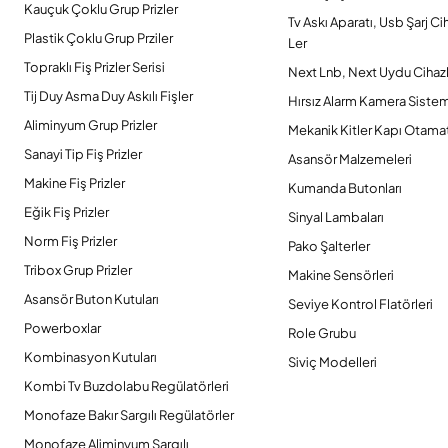
Kauçuk Çoklu Grup Prizler
Tv Askı Aparatı, Usb Şarj Ci
Plastik Çoklu Grup Prziler
Ler
Topraklı Fiş Prizler Serisi
Next Lnb, Next Uydu Cihazl
Tij Duy Asma Duy Askılı Fişler
Hırsız Alarm Kamera Sistem
Aliminyum Grup Prizler
Mekanik Kitler Kapı Otamat
Sanayi Tip Fiş Prizler
Asansör Malzemeleri
Makine Fiş Prizler
Kumanda Butonları
Eğik Fiş Prizler
Sinyal Lambaları
Norm Fiş Prizler
Pako Şalterler
Tribox Grup Prizler
Makine Sensörleri
Asansör Buton Kutuları
Seviye Kontrol Flatörleri
Powerboxlar
Role Grubu
Kombinasyon Kutuları
Siviç Modelleri
Kombi Tv Buzdolabu Regülatörleri
Monofaze Bakır Sargılı Regülatörler
Monofaze Aliminyum Sargılı