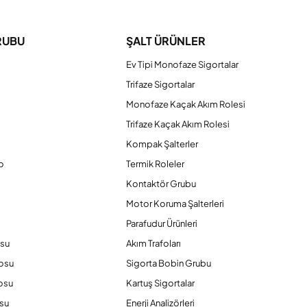
RUBU
ŞALT ÜRÜNLER
Ev Tipi Monofaze Sigortalar
Trifaze Sigortalar
Monofaze Kaçak Akım Rolesi
Trifaze Kaçak Akım Rolesi
Kompak Şalterler
o
Termik Roleler
Kontaktör Grubu
o
Motor Koruma Şalterleri
Parafudur Ürünleri
osu
Akım Trafoları
losu
Sigorta Bobin Grubu
osu
Kartuş Sigortalar
su
Enerji Analizörleri