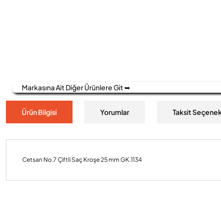
Markasına Ait Diğer Ürünlere Git ➥
Ürün Bilgisi
Yorumlar
Taksit Seçenek
Cetsan No.7 Çiftli Saç Kroşe 25 mm GK.1134
Bu ürünün fiyat bilgisi, resim, ürün açıklamalarında ve diğer konulard