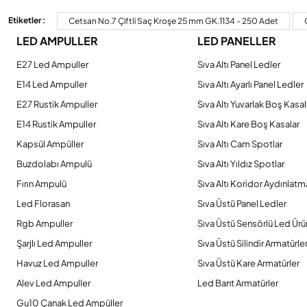
Görüş ve önerileriniz için teşekkür ederiz.
Etiketler :
Cetsan No.7 Çiftli Saç Kroşe 25 mm GK.1134 - 250 Adet
LED AMPULLER
LED PANELLER
Ürün resmi kalitesiz, bozuk veya görüntülenemiyor.
Ürün açıklamasında eksik bilgiler bulunuyor.
E27 Led Ampuller
Sıva Altı Panel Ledler
Ürün bilgilerinde hatalar bulunuyor.
E14 Led Ampuller
Sıva Altı Ayarlı Panel Ledler
Ürün fiyatı diğer sitelerden daha pahalı.
E27 Rustik Ampuller
Sıva Altı Yuvarlak Boş Kasal
Bu ürüne benzer farklı alternatifler olmalı.
E14 Rustik Ampuller
Sıva Altı Kare Boş Kasalar
Kapsül Ampüller
Sıva Altı Cam Spotlar
Buzdolabı Ampulü
Sıva Altı Yıldız Spotlar
Fırın Ampulü
Sıva Altı Koridor Aydınlatm
Led Florasan
Sıva Üstü Panel Ledler
Rgb Ampuller
Sıva Üstü Sensörlü Led Ürü
Şarjlı Led Ampuller
Sıva Üstü Silindir Armatürle
Havuz Led Ampuller
Sıva Üstü Kare Armatürler
Alev Led Ampuller
Led Bant Armatürler
Gu10 Çanak Led Ampüller