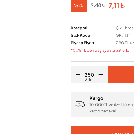
7,11 ₺
9,48 ₺
%25
Kategori
Çivili Kro
Stok Kodu
GK.1134
Piyasa Fiyatı
7,90 TL +
*0,75 TL den başlayan taksitlerle!
Adet
Kargo
10.000TL ve üzeri tüm si
kargo bedava!