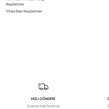
Regülatörler
Trifaze Bakır Regülatörler
HIZLI GÖNDERİ
G
Stoktan Hızlı Teslimat
2