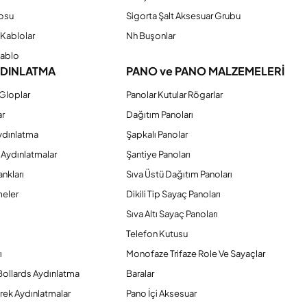
osu
Sigorta Şalt Aksesuar Grubu
Kablolar
Nh Buşonlar
Kablo
YDINLATMA
PANO ve PANO MALZEMELERİ
Gloplar
Panolar Kutular Rögarlar
ar
Dağıtım Panoları
ydınlatma
Şapkalı Panolar
 Aydınlatmalar
Şantiye Panoları
nkları
Sıva Üstü Dağıtım Panoları
eler
Dikili Tip Sayaç Panoları
Sıva Altı Sayaç Panoları
Telefon Kutusu
ı
Monofaze Trifaze Role Ve Sayaçlar
Bollards Aydınlatma
Baralar
rek Aydınlatmalar
Pano İçi Aksesuar