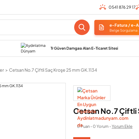
0541 876 29 17
e-Fatura / e-A
Belge Sorgulama
Tr Güven Damgası Alan E-Ticaret Sitesi
ler
Cetsan No.7 Çiftli Saç Kroşe 25 mm GK.1134
Cetsan No.7 Çiftl
0 Puan - 0 Yorum -
Yorum Ekle