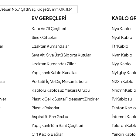
Bu ürüne ilk yorumu siz yapın!
Cetsan No.7 Çiftli Saç Kroşe 25 mm GK.1134
EV GEREÇLERİ
KABLO G
Yorum Yaz
Kapı Ve Zil Çeşitleri
Nya Kablo
Sinek Cihazları
Nyaf Kablo
ar
Uzaktan Kumandalar
Ttr Kablo
Sıva Altı Sıva Üstü Sigorta Kutuları
Nym Kablo
Uzaktan Kumandalı Ziller
Nyy Kablo
Yapışkanlı Kablo Kanalları
Nyfgby Kabl
alar
Portatif İç Ve Dış Mekan Isıtıcılar
N2Xh Kablo
Kablolu Kablosuz Makara Grubu
Nhxmh Kabl
Gönder
nler
Plastik Çelik Susta Floeasant Zincirler
Tv Kablosu
r
Plastik Rakorlar
Diafon Kabl
Aspiratör Fan Grubu
İnternet Kab
Yapışkanlı Tüm Bant Çeşitleri
Telefon Kabl
Cırt Kablo Bağları
Yangın Kablo