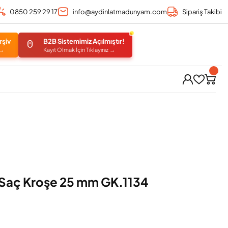
0850 259 29 17
info@aydinlatmadunyam.com
Sipariş Takibi
rşiv
B2B Sistemimiz Açılmıştır!
 →
Kayıt Olmak İçin Tıklayınız →
i Saç Kroşe 25 mm GK.1134