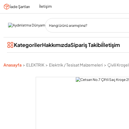
İletişim
İade Şartları
Kategoriler
Hakkımızda
Sipariş Takibi
İletişim
Anasayfa
ELEKTRIK
Elektrik / Tesisat Malzemeleri
Çivili Kroşe