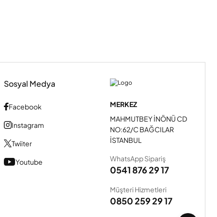
Sosyal Medya
MERKEZ
Facebook
MAHMUTBEY İNÖNÜ CD
Instagram
NO:62/C BAĞCILAR
İSTANBUL
Twiiter
WhatsApp Sipariş
Youtube
0541 876 29 17
Müşteri Hizmetleri
0850 259 29 17