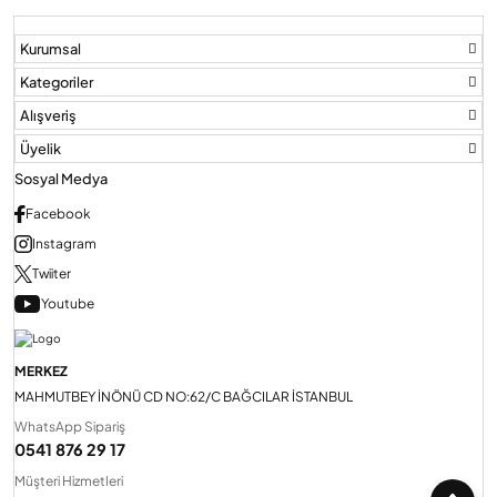
Kurumsal
Audio Villa Görüntülü Sistemler
Kategoriler
Alışveriş
Audio Yan Sıra Butonlu Zil paneller
Üyelik
Sosyal Medya
Dedektör Ve Vanalar
Facebook
Instagram
Twiiter
Görüntülü Diafon Kapakları
Youtube
Telefon Santralleri
MERKEZ
MAHMUTBEY İNÖNÜ CD NO:62/C BAĞCILAR İSTANBUL
WhatsApp Sipariş
0541 876 29 17
Müşteri Hizmetleri