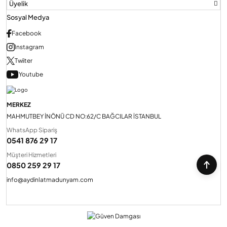
Üyelik
Sosyal Medya
Facebook
Instagram
Twiiter
Youtube
MERKEZ
MAHMUTBEY İNÖNÜ CD NO:62/C BAĞCILAR İSTANBUL
WhatsApp Sipariş
0541 876 29 17
Müşteri Hizmetleri
0850 259 29 17
info@aydinlatmadunyam.com