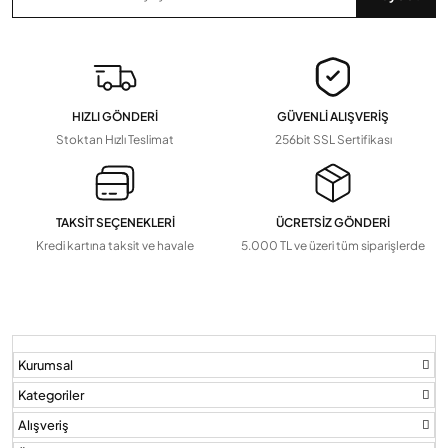
Zaman Saatleri, Radar Sensör, Dedektörler
Devamını Gör
▼
Pil Ve Çeşitleri
Tv Askı Aparatları
HIZLI GÖNDERİ
GÜVENLİ ALIŞVERİŞ
Devamını Gör
▼
Stoktan Hızlı Teslimat
256bit SSL Sertifikası
TAKSİT SEÇENEKLERİ
ÜCRETSİZ GÖNDERİ
Kredi kartına taksit ve havale
5.000 TL ve üzeri tüm siparişlerde
Kurumsal
Kategoriler
Alışveriş