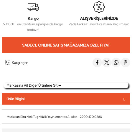
Audio Villa Görüntülü Sistemler
Kargo
ALIŞVERİŞLERİNİZDE
5.000TL ve üzeri tüm siparişlerde kargo
Vade Farksız Taksit Fırsatlarını Kaçırmayın
bedava!
Audio Yan Sıra Butonlu Zil paneller
SADECE ONLINE SATIŞ MAĞAZAMIZA ÖZEL FIYAT
Dedektör Ve Vanalar
Karşılaştır
Görüntülü Diafon Kapakları
Markasına Ait Diğer Ürünlere Git ➥
Telefon Santralleri
Ürün Bilgisi
Mutlusan Rita Mek Tuş Müzik Yayın Anahtarı A. Altın - 2200 470 0280