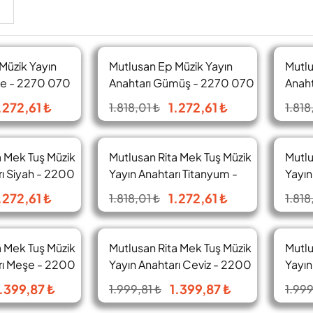
Müzik Yayın
Mutlusan Ep Müzik Yayın
Mutlu
%30
%30
me - 2270 070
Anahtarı Gümüş - 2270 070
Anaht
0292
0201
.272,61 ₺
1.272,61 ₺
1.818,01 ₺
1.818
a Mek Tuş Müzik
Mutlusan Rita Mek Tuş Müzik
Mutlu
%30
%30
rı Siyah - 2200
Yayın Anahtarı Titanyum -
Yayın
2200 470 0283
470 
.272,61 ₺
1.272,61 ₺
1.818,01 ₺
1.818
a Mek Tuş Müzik
Mutlusan Rita Mek Tuş Müzik
Mutlu
%30
%30
rı Meşe - 2200
Yayın Anahtarı Ceviz - 2200
Yayın
470 0257
470 
.399,87 ₺
1.399,87 ₺
1.999,81 ₺
1.999