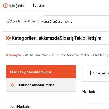
İletişim
İade Şartları
Kategoriler
Hakkımızda
Sipariş Takibi
İletişim
Anasayfa
ANAHTAR PRİZ
Mutlusan Anahtar Prizler
Müzik Yayı
Müzik Yayın Anahtar Serisi
Stoktakil
Mutlusan Anahtar Prizler
Markalar
Tüm Markalar