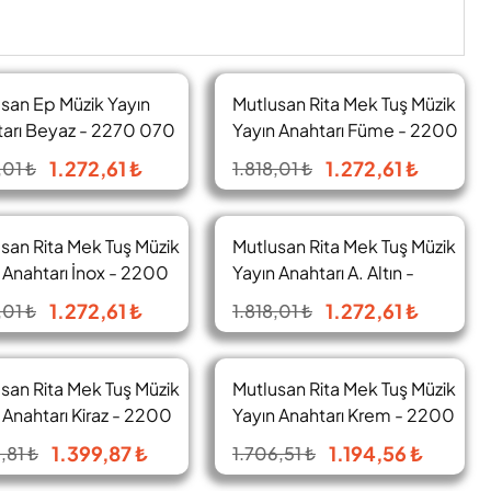
san Ep Müzik Yayın
Mutlusan Rita Mek Tuş Müzik
%30
%30
arı Beyaz - 2270 070
Yayın Anahtarı Füme - 2200
470 0295
1.272,61 ₺
1.272,61 ₺
,01 ₺
1.818,01 ₺
san Rita Mek Tuş Müzik
Mutlusan Rita Mek Tuş Müzik
%30
%30
 Anahtarı İnox - 2200
Yayın Anahtarı A. Altın -
0282
2200 470 0280
1.272,61 ₺
1.272,61 ₺
,01 ₺
1.818,01 ₺
san Rita Mek Tuş Müzik
Mutlusan Rita Mek Tuş Müzik
%30
%30
 Anahtarı Kiraz - 2200
Yayın Anahtarı Krem - 2200
0256
470 0202
1.399,87 ₺
1.194,56 ₺
,81 ₺
1.706,51 ₺