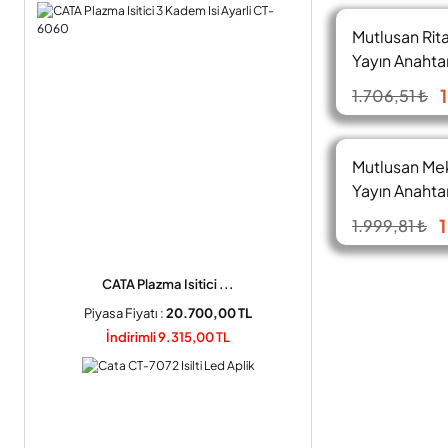
Mutlusan Rit
Yayın Anahta
470 0201
1.706,51 ₺
Mutlusan Me
Yayın Anahta
470 0258
1
1.999,81 ₺
CATA Plazma Isitici ...
Piyasa Fiyatı :
20.700,00 TL
İndirimli 9.315,00 TL