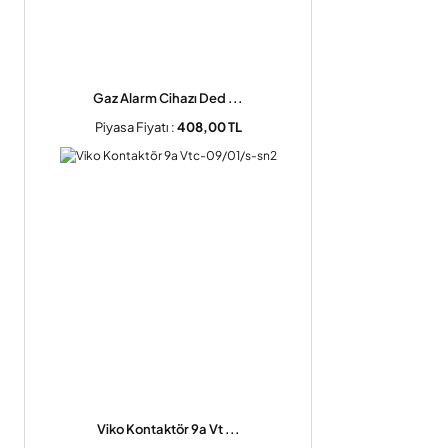
Gaz Alarm Cihazı Ded ...
Piyasa Fiyatı :
408,00 TL
Viko Kontaktör 9a Vt ...