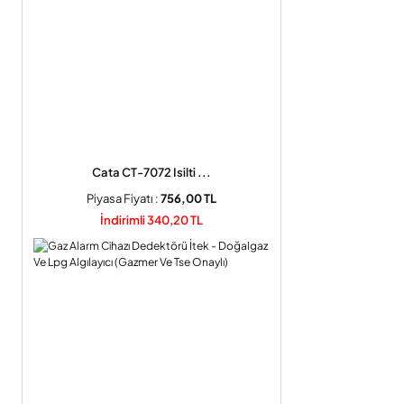
Cata CT-7072 Isilti ...
Piyasa Fiyatı :
756,00 TL
İndirimli 340,20 TL