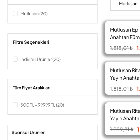
Mutlusan
Mutlusan (20)
Mutlusan Ep 
Anahtarı Fü
Filtre Seçenekleri
0295
1
1.818,01 ₺
İndirimli Ürünler (20)
Mutlusan Rit
Yayın Anahta
470 0284
Tüm Fiyat Aralıkları
1
1.818,01 ₺
500 TL - 99999 TL (20)
Mutlusan Rit
Yayın Anahta
470 0258
1
1.999,81 ₺
Sponsor Ürünler