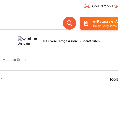
0541 876 29 17
e-Fatura / e-A
Belge Sorgulama
Tr Güven Damgası Alan E-Ticaret Sitesi
n Anahtar Serisi
er
Topl