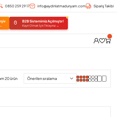
0850 259 29 17
info@aydinlatmadunyam.com
Sipariş Takibi
rşiv
B2B Sistemimiz Açılmıştır!
 →
Kayıt Olmak İçin Tıklayınız →
am 20 ürün