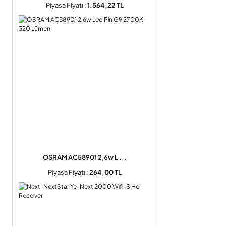
Piyasa Fiyatı :
1.564,22 TL
OSRAM AC58901 2,6w L ...
Piyasa Fiyatı :
264,00 TL