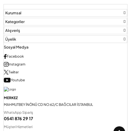
Kurumsal
Audio Villa Görüntülü Sistemler
Kategoriler
Alışveriş
Audio Yan Sıra Butonlu Zil paneller
Üyelik
Sosyal Medya
Dedektör Ve Vanalar
Facebook
Instagram
Twiiter
Görüntülü Diafon Kapakları
Youtube
Telefon Santralleri
MERKEZ
MAHMUTBEY İNÖNÜ CD NO:62/C BAĞCILAR İSTANBUL
WhatsApp Sipariş
0541 876 29 17
Müşteri Hizmetleri