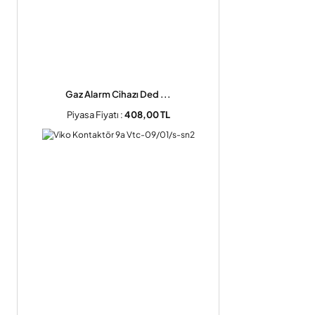
Gaz Alarm Cihazı Ded ...
Piyasa Fiyatı :
408,00 TL