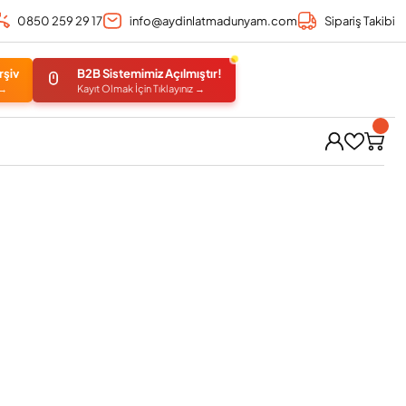
0850 259 29 17
info@aydinlatmadunyam.com
Sipariş Takibi
rşiv
B2B Sistemimiz Açılmıştır!
 →
Kayıt Olmak İçin Tıklayınız →