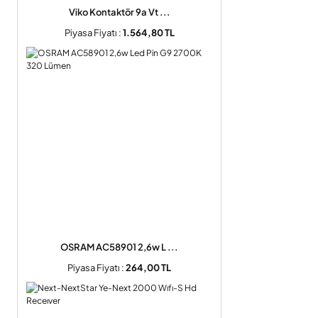
Viko Kontaktör 9a Vt ...
Piyasa Fiyatı :
1.564,80 TL
OSRAM AC58901 2,6w L ...
Piyasa Fiyatı :
264,00 TL