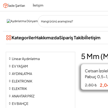
İletişim
İade Şartları
Kategoriler
Hakkımızda
Sipariş Takibi
İletişim
5 Mm (M
Linear Aydınlatma
EV YAŞAM
Cetsan İzolel
AYDINLATMA
Pabuç 0,5-1
ELEKTRONIK
İYT.120158
2,0
2,80 ₺
ELEKTRIK
ANAHTAR PRİZ
EV BAHÇE