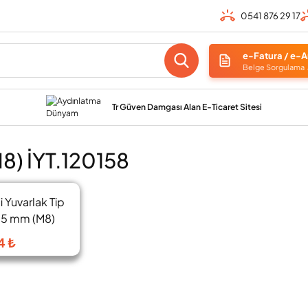
0541 876 29 17
e-Fatura / e-A
Belge Sorgulama
Tr Güven Damgası Alan E-Ticaret Sitesi
8) İYT.120158
i Yuvarlak Tip
%27
,5 mm (M8)
4 ₺