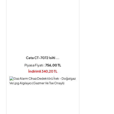
Cata CT-7072 Isilti ...
Piyasa Fiyatı :
756,00 TL
İndirimli 340,20 TL