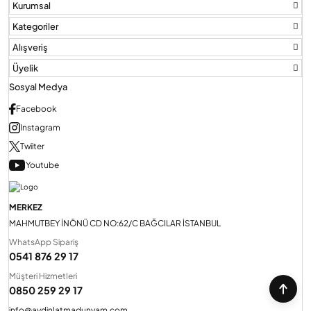
Kurumsal
Kategoriler
Audio Villa Görüntülü Sistemler
Alışveriş
Üyelik
Audio Yan Sıra Butonlu Zil paneller
Sosyal Medya
Facebook
Instagram
Dedektör Ve Vanalar
Twiiter
Youtube
Görüntülü Diafon Kapakları
MERKEZ
Telefon Santralleri
MAHMUTBEY İNÖNÜ CD NO:62/C BAĞCILAR İSTANBUL
WhatsApp Sipariş
0541 876 29 17
Müşteri Hizmetleri
0850 259 29 17
info@aydinlatmadunyam.com