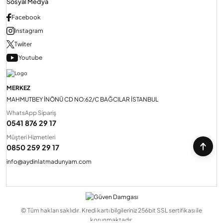
Sosyal Medya
Facebook
Instagram
Twiiter
Youtube
MERKEZ
MAHMUTBEY İNÖNÜ CD NO:62/C BAĞCILAR İSTANBUL
WhatsApp Sipariş
0541 876 29 17
Müşteri Hizmetleri
0850 259 29 17
info@aydinlatmadunyam.com
© Tüm hakları saklıdır. Kredi kartı bilgileriniz 256bit SSL sertifikası ile
korunmaktadır.