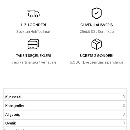
Pil Ve Çeşitleri
Tv Askı Aparatları
HIZLI GÖNDERİ
GÜVENLİ ALIŞVERİŞ
Devamını Gör
▼
Stoktan Hızlı Teslimat
256bit SSL Sertifikası
TAKSİT SEÇENEKLERİ
ÜCRETSİZ GÖNDERİ
Kredi kartına taksit ve havale
5.000 TL ve üzeri tüm siparişlerde
Kurumsal
Kategoriler
Alışveriş
Üyelik