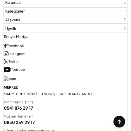
Kurumsal
Kategoriler
Audio Villa Görüntülü Sistemler
Alışveriş
Üyelik
Audio Yan Sıra Butonlu Zil paneller
Sosyal Medya
Facebook
Instagram
Dedektör Ve Vanalar
Twiiter
Youtube
Görüntülü Diafon Kapakları
MERKEZ
Telefon Santralleri
MAHMUTBEY İNÖNÜ CD NO:62/C BAĞCILAR İSTANBUL
WhatsApp Sipariş
0541 876 29 17
Müşteri Hizmetleri
0850 259 29 17
info@aydinlatmadunyam.com