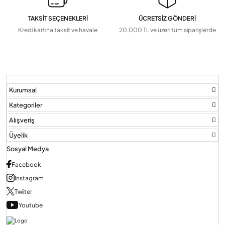
TAKSİT SEÇENEKLERİ
ÜCRETSİZ GÖNDERİ
Kredi kartına taksit ve havale
20.000 TL ve üzeri tüm siparişlerde
Audio Villa Görüntülü Sistemler
Audio Yan Sıra Butonlu Zil paneller
Kurumsal
Dedektör Ve Vanalar
Kategoriler
Alışveriş
Görüntülü Diafon Kapakları
Üyelik
Sosyal Medya
Telefon Santralleri
Facebook
Instagram
Twiiter
Youtube