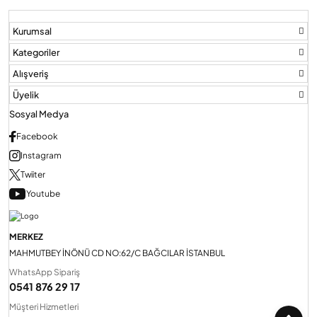
Kurumsal
Audio Villa Görüntülü Sistemler
Kategoriler
Alışveriş
Audio Yan Sıra Butonlu Zil paneller
Üyelik
Sosyal Medya
Dedektör Ve Vanalar
Facebook
Instagram
Twiiter
Görüntülü Diafon Kapakları
Youtube
Telefon Santralleri
MERKEZ
MAHMUTBEY İNÖNÜ CD NO:62/C BAĞCILAR İSTANBUL
WhatsApp Sipariş
0541 876 29 17
Müşteri Hizmetleri