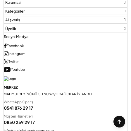
Kurumsal
Kategoriler
Audio Villa Görüntülü Sistemler
Alışveriş
Üyelik
Audio Yan Sıra Butonlu Zil paneller
Sosyal Medya
Facebook
Instagram
Dedektör Ve Vanalar
Twiiter
Youtube
Görüntülü Diafon Kapakları
MERKEZ
Telefon Santralleri
MAHMUTBEY İNÖNÜ CD NO:62/C BAĞCILAR İSTANBUL
WhatsApp Sipariş
0541 876 29 17
Müşteri Hizmetleri
0850 259 29 17
info@aydinlatmadunyam.com