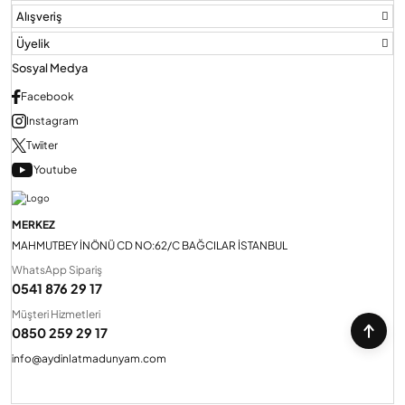
Alışveriş
Üyelik
Sosyal Medya
Facebook
Instagram
Twiiter
Youtube
MERKEZ
MAHMUTBEY İNÖNÜ CD NO:62/C BAĞCILAR İSTANBUL
WhatsApp Sipariş
0541 876 29 17
Müşteri Hizmetleri
0850 259 29 17
info@aydinlatmadunyam.com