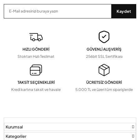
Akım Korumalı Prizler
Tavan Tipi Avizeler
İş Güvenliği Malzemeleri
Anten Kabloları
Kaydet
Zaman Saatleri, Radar Sensör, Dedektörler
Devamını Gör
▼
Pil Ve Çeşitleri
Tv Askı Aparatları
HIZLI GÖNDERİ
GÜVENLİ ALIŞVERİŞ
Devamını Gör
▼
Stoktan Hızlı Teslimat
256bit SSL Sertifikası
TAKSİT SEÇENEKLERİ
ÜCRETSİZ GÖNDERİ
Kredi kartına taksit ve havale
5.000 TL ve üzeri tüm siparişlerde
Kurumsal
Kategoriler