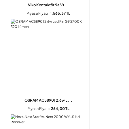
Viko Kontaktör 9a Vt ...
Piyasa Fiyatı :
1.565,37 TL
OSRAM AC58901 2,6w L ...
Piyasa Fiyatı :
264,00 TL