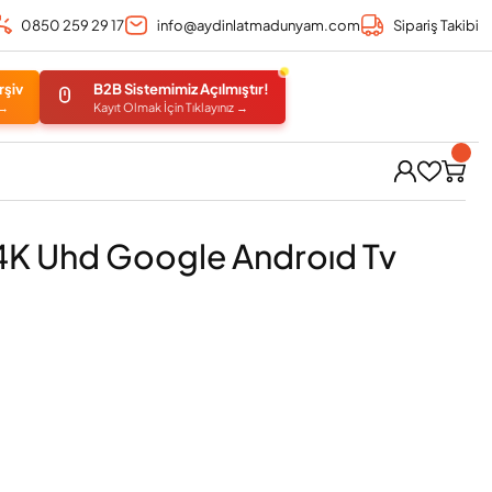
0850 259 29 17
info@aydinlatmadunyam.com
Sipariş Takibi
rşiv
B2B Sistemimiz Açılmıştır!
 →
Kayıt Olmak İçin Tıklayınız →
K Uhd Google Androıd Tv