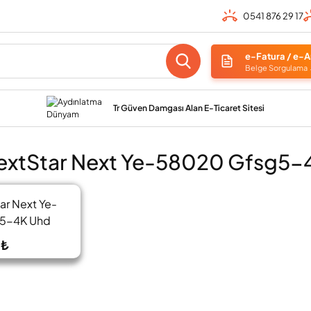
0541 876 29 17
e-Fatura / e-A
Belge Sorgulama
Tr Güven Damgası Alan E-Ticaret Sitesi
xtStar Next Ye-58020 Gfsg5-4
ar Next Ye-
5-4K Uhd
oıd Tv
 ₺