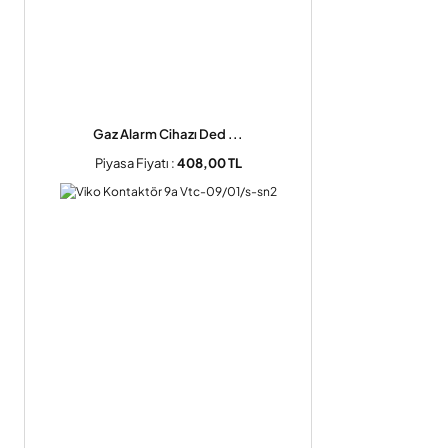
Gaz Alarm Cihazı Ded ...
Piyasa Fiyatı :
408,00 TL