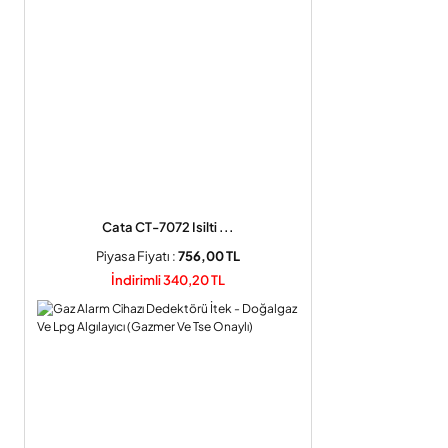
Cata CT-7072 Isilti ...
Piyasa Fiyatı :
756,00 TL
İndirimli 340,20 TL