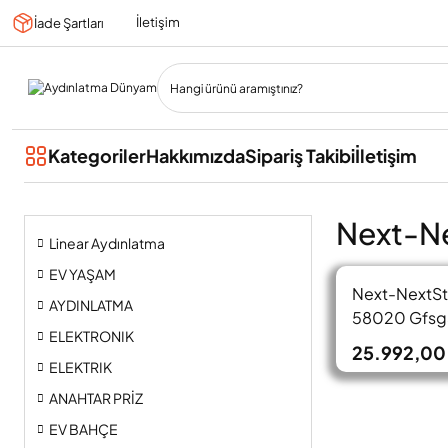
İletişim
İade Şartları
Kategoriler
Hakkımızda
Sipariş Takibi
İletişim
Next-Ne
Linear Aydınlatma
EV YAŞAM
Next-NextSt
AYDINLATMA
58020 Gfsg
ELEKTRONIK
Google Andr
25.992,00
ELEKTRIK
ANAHTAR PRİZ
EV BAHÇE