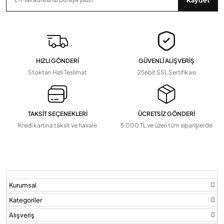
Zaman Saatleri, Radar Sensör, Dedektörler
Devamını Gör
▼
Pil Ve Çeşitleri
Tv Askı Aparatları
HIZLI GÖNDERİ
GÜVENLİ ALIŞVERİŞ
Devamını Gör
▼
Stoktan Hızlı Teslimat
256bit SSL Sertifikası
TAKSİT SEÇENEKLERİ
ÜCRETSİZ GÖNDERİ
Kredi kartına taksit ve havale
5.000 TL ve üzeri tüm siparişlerde
Kurumsal
Kategoriler
Alışveriş