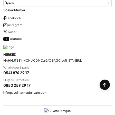
Üyelik
Sosyal Medya
Facebook
Instagram
Twiiter
Youtube
MERKEZ
MAHMUTBEY İNÖNÜ CD NO:62/C BAĞCILAR İSTANBUL
WhatsApp Sipariş
0541 876 29 17
Müşteri Hizmetleri
0850 259 29 17
info@aydinlatmadunyam.com