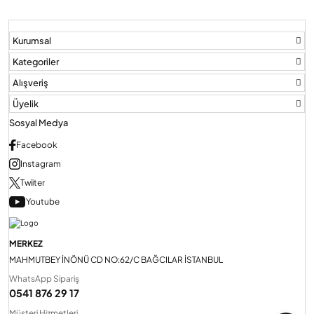
Kurumsal
Audio Villa Görüntülü Sistemler
Kategoriler
Alışveriş
Audio Yan Sıra Butonlu Zil paneller
Üyelik
Sosyal Medya
Dedektör Ve Vanalar
Facebook
Instagram
Görüntülü Diafon Kapakları
Twiiter
Youtube
Telefon Santralleri
MERKEZ
MAHMUTBEY İNÖNÜ CD NO:62/C BAĞCILAR İSTANBUL
WhatsApp Sipariş
0541 876 29 17
Müşteri Hizmetleri