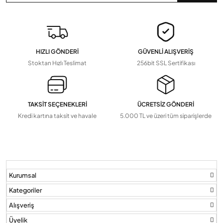
Devamını Gör
▼
Zaman Saatleri, radar sensör, dedektörler
Hopörlörler
HIZLI GÖNDERİ
GÜVENLİ ALIŞVERİŞ
Devamını Gör
▼
Stoktan Hızlı Teslimat
256bit SSL Sertifikası
TAKSİT SEÇENEKLERİ
ÜCRETSİZ GÖNDERİ
Kredi kartına taksit ve havale
5.000 TL ve üzeri tüm siparişlerde
Kurumsal
Kategoriler
Alışveriş
Üyelik