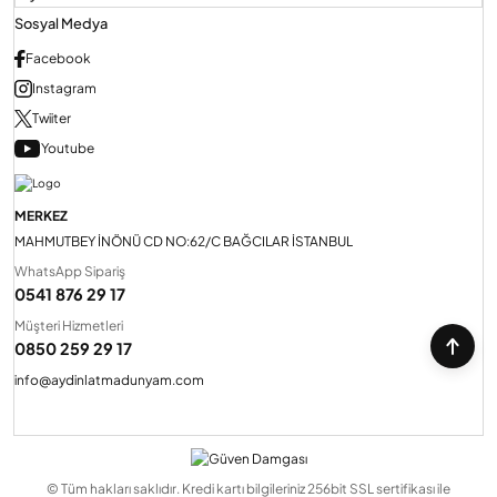
Sosyal Medya
Facebook
Instagram
Twiiter
Youtube
MERKEZ
MAHMUTBEY İNÖNÜ CD NO:62/C BAĞCILAR İSTANBUL
WhatsApp Sipariş
0541 876 29 17
Müşteri Hizmetleri
0850 259 29 17
info@aydinlatmadunyam.com
© Tüm hakları saklıdır. Kredi kartı bilgileriniz 256bit SSL sertifikası ile