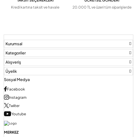
TAKSİT SEÇENEKLERİ
ÜCRETSİZ GÖNDERİ
Kredi kartına taksit ve havale
20.000 TL ve üzeri tüm siparişlerde
Audio Villa Görüntülü Sistemler
Audio Yan Sıra Butonlu Zil paneller
Kurumsal
Kategoriler
Dedektör Ve Vanalar
Alışveriş
Üyelik
Görüntülü Diafon Kapakları
Sosyal Medya
Facebook
Telefon Santralleri
Instagram
Twiiter
Youtube
MERKEZ