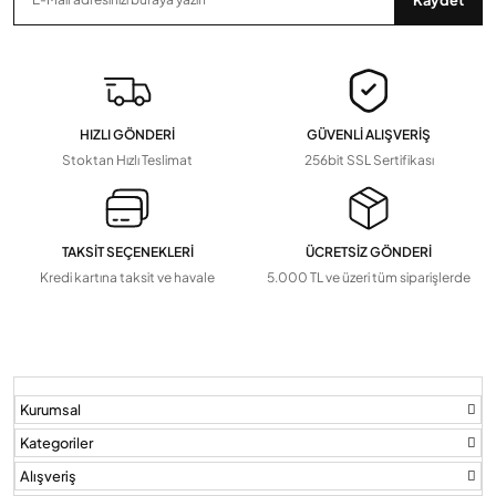
Zaman Saatleri, Radar Sensör, Dedektörler
Devamını Gör
▼
Pil Ve Çeşitleri
Tv Askı Aparatları
HIZLI GÖNDERİ
GÜVENLİ ALIŞVERİŞ
Devamını Gör
▼
Stoktan Hızlı Teslimat
256bit SSL Sertifikası
TAKSİT SEÇENEKLERİ
ÜCRETSİZ GÖNDERİ
Kredi kartına taksit ve havale
5.000 TL ve üzeri tüm siparişlerde
Kurumsal
Kategoriler
Alışveriş