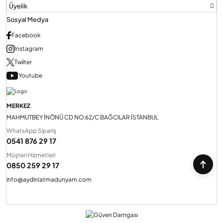
Üyelik
Sosyal Medya
Facebook
Instagram
Twiiter
Youtube
MERKEZ
MAHMUTBEY İNÖNÜ CD NO:62/C BAĞCILAR İSTANBUL
WhatsApp Sipariş
0541 876 29 17
Müşteri Hizmetleri
0850 259 29 17
info@aydinlatmadunyam.com