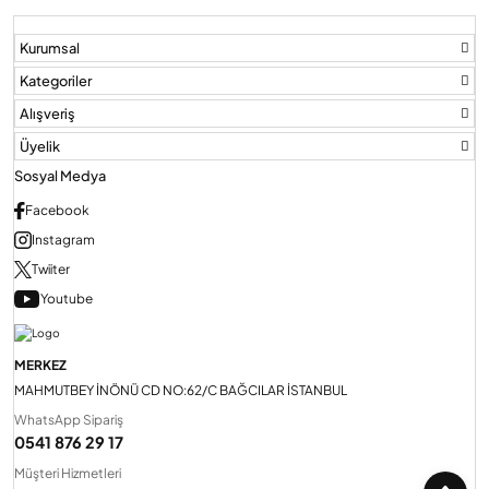
Kurumsal
Audio Villa Görüntülü Sistemler
Kategoriler
Alışveriş
Audio Yan Sıra Butonlu Zil paneller
Üyelik
Sosyal Medya
Dedektör Ve Vanalar
Facebook
Instagram
Twiiter
Görüntülü Diafon Kapakları
Youtube
Telefon Santralleri
MERKEZ
MAHMUTBEY İNÖNÜ CD NO:62/C BAĞCILAR İSTANBUL
WhatsApp Sipariş
0541 876 29 17
Müşteri Hizmetleri