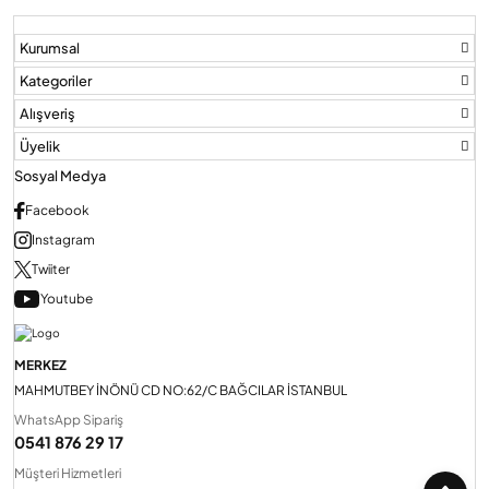
Kurumsal
Audio Villa Görüntülü Sistemler
Kategoriler
Alışveriş
Audio Yan Sıra Butonlu Zil paneller
Üyelik
Sosyal Medya
Dedektör Ve Vanalar
Facebook
Instagram
Twiiter
Görüntülü Diafon Kapakları
Youtube
Telefon Santralleri
MERKEZ
MAHMUTBEY İNÖNÜ CD NO:62/C BAĞCILAR İSTANBUL
WhatsApp Sipariş
0541 876 29 17
Müşteri Hizmetleri