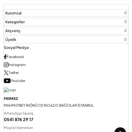
Kurumsal
Audio Villa Görüntülü Sistemler
Kategoriler
Alışveriş
Audio Yan Sıra Butonlu Zil paneller
Üyelik
Sosyal Medya
Dedektör Ve Vanalar
Facebook
Instagram
Twiiter
Görüntülü Diafon Kapakları
Youtube
Telefon Santralleri
MERKEZ
MAHMUTBEY İNÖNÜ CD NO:62/C BAĞCILAR İSTANBUL
WhatsApp Sipariş
0541 876 29 17
Müşteri Hizmetleri