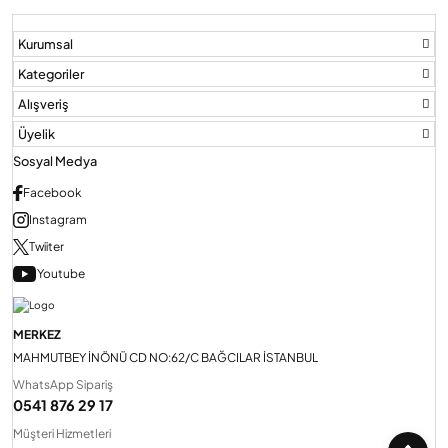
Kurumsal
Audio Villa Görüntülü Sistemler
Kategoriler
Alışveriş
Audio Yan Sıra Butonlu Zil paneller
Üyelik
Sosyal Medya
Dedektör Ve Vanalar
Facebook
Instagram
Twiiter
Görüntülü Diafon Kapakları
Youtube
Telefon Santralleri
MERKEZ
MAHMUTBEY İNÖNÜ CD NO:62/C BAĞCILAR İSTANBUL
WhatsApp Sipariş
0541 876 29 17
Müşteri Hizmetleri