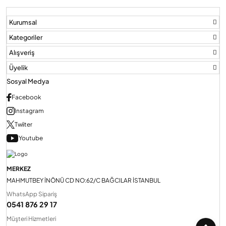
Kurumsal
Audio Villa Görüntülü Sistemler
Kategoriler
Alışveriş
Audio Yan Sıra Butonlu Zil paneller
Üyelik
Sosyal Medya
Dedektör Ve Vanalar
Facebook
Instagram
Twiiter
Görüntülü Diafon Kapakları
Youtube
Telefon Santralleri
MERKEZ
MAHMUTBEY İNÖNÜ CD NO:62/C BAĞCILAR İSTANBUL
WhatsApp Sipariş
0541 876 29 17
Müşteri Hizmetleri