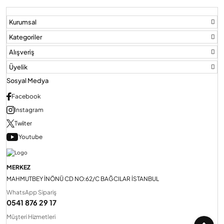
Kurumsal
Audio Villa Görüntülü Sistemler
Kategoriler
Alışveriş
Audio Yan Sıra Butonlu Zil paneller
Üyelik
Sosyal Medya
Dedektör Ve Vanalar
Facebook
Instagram
Twiiter
Görüntülü Diafon Kapakları
Youtube
Telefon Santralleri
MERKEZ
MAHMUTBEY İNÖNÜ CD NO:62/C BAĞCILAR İSTANBUL
WhatsApp Sipariş
0541 876 29 17
Müşteri Hizmetleri