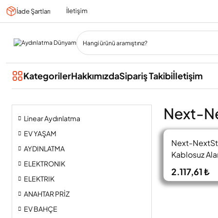
İletişim
İade Şartları
Kategoriler
Hakkımızda
Sipariş Takibi
İletişim
Next-Ne
Linear Aydınlatma
EV YAŞAM
Next-NextSt
AYDINLATMA
Kablosuz Al
ELEKTRONIK
Dedektoru
2.117,61 ₺
ELEKTRIK
ANAHTAR PRİZ
EV BAHÇE