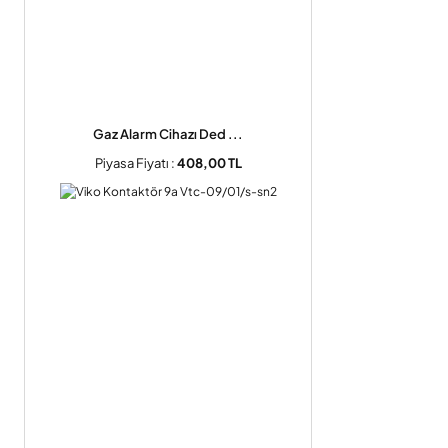
Gaz Alarm Cihazı Ded ...
Piyasa Fiyatı :
408,00 TL