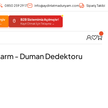
0850 259 29 17
info@aydinlatmadunyam.com
Sipariş Takibi
rşiv
B2B Sistemimiz Açılmıştır!
 →
Kayıt Olmak İçin Tıklayınız →
larm - Duman Dedektoru