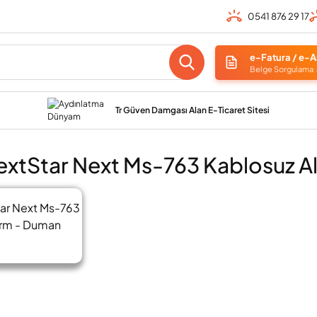
0541 876 29 17
e-Fatura / e-A
Belge Sorgulama
Tr Güven Damgası Alan E-Ticaret Sitesi
xtStar Next Ms-763 Kablosuz A
ar Next Ms-763
arm - Duman