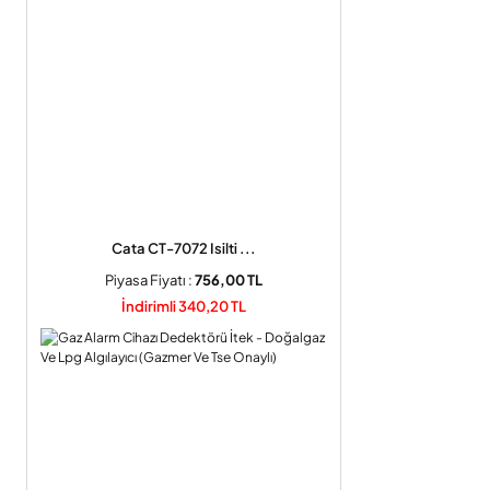
Cata CT-7072 Isilti ...
Piyasa Fiyatı :
756,00 TL
İndirimli 340,20 TL