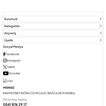
Audio Villa Görüntülü Sistemler
Kurumsal
Kategoriler
Audio Yan Sıra Butonlu Zil paneller
Alışveriş
Üyelik
Dedektör Ve Vanalar
Sosyal Medya
Facebook
Görüntülü Diafon Kapakları
Instagram
Twiiter
Youtube
Telefon Santralleri
MERKEZ
MAHMUTBEY İNÖNÜ CD NO:62/C BAĞCILAR İSTANBUL
WhatsApp Sipariş
0541 876 29 17