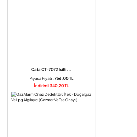
Cata CT-7072 Isilti ...
Piyasa Fiyatı :
756,00 TL
İndirimli 340,20 TL