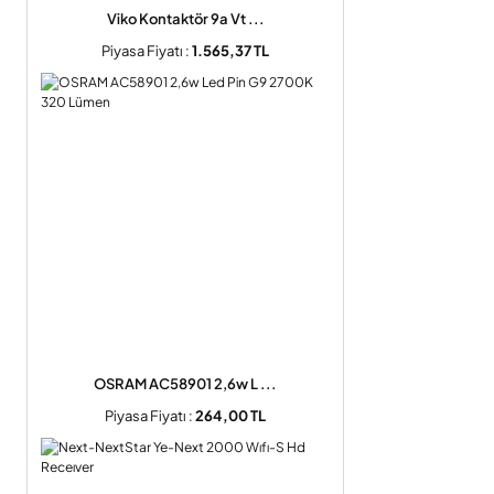
Viko Kontaktör 9a Vt ...
Piyasa Fiyatı :
1.565,37 TL
OSRAM AC58901 2,6w L ...
Piyasa Fiyatı :
264,00 TL