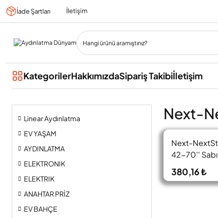
İletişim
İade Şartları
Kategoriler
Hakkımızda
Sipariş Takibi
İletişim
Next-Ne
Linear Aydınlatma
EV YAŞAM
Next-NextSt
AYDINLATMA
42-70'' Sabıt
ELEKTRONIK
380,16 ₺
ELEKTRIK
ANAHTAR PRİZ
EV BAHÇE