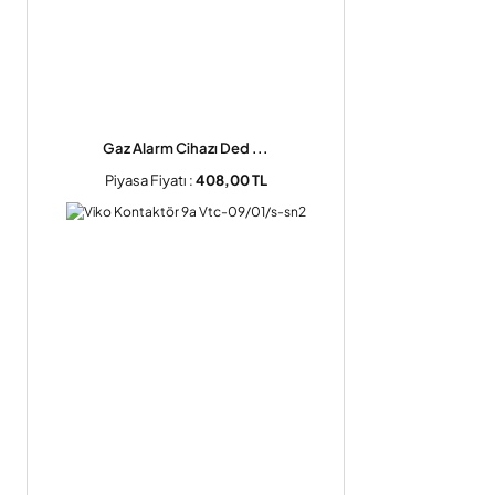
Gaz Alarm Cihazı Ded ...
Piyasa Fiyatı :
408,00 TL