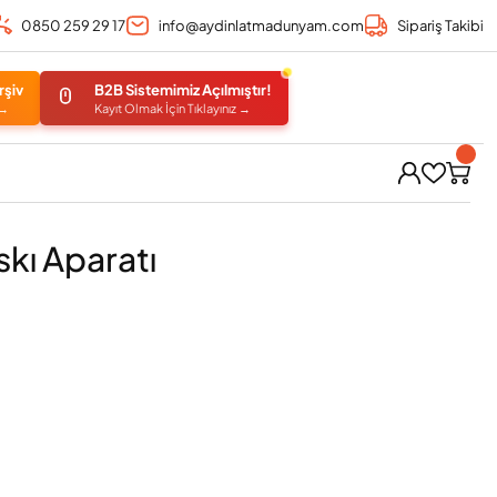
0850 259 29 17
info@aydinlatmadunyam.com
Sipariş Takibi
rşiv
B2B Sistemimiz Açılmıştır!
 →
Kayıt Olmak İçin Tıklayınız →
kı Aparatı