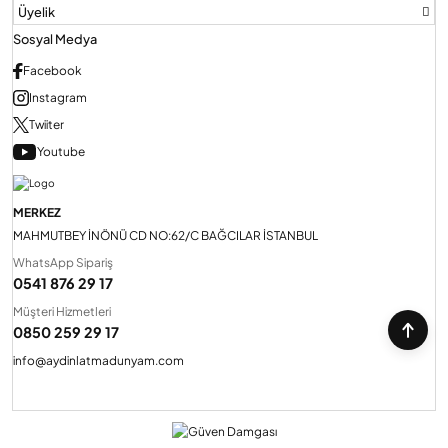
Üyelik
Sosyal Medya
Facebook
Instagram
Twiiter
Youtube
MERKEZ
MAHMUTBEY İNÖNÜ CD NO:62/C BAĞCILAR İSTANBUL
WhatsApp Sipariş
0541 876 29 17
Müşteri Hizmetleri
0850 259 29 17
info@aydinlatmadunyam.com