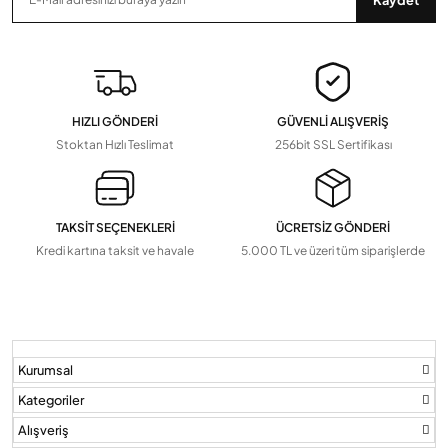
Zaman Saatleri, Radar Sensör, Dedektörler
Devamını Gör
▼
Pil Ve Çeşitleri
Tv Askı Aparatları
HIZLI GÖNDERİ
GÜVENLİ ALIŞVERİŞ
Devamını Gör
▼
Stoktan Hızlı Teslimat
256bit SSL Sertifikası
TAKSİT SEÇENEKLERİ
ÜCRETSİZ GÖNDERİ
Kredi kartına taksit ve havale
5.000 TL ve üzeri tüm siparişlerde
Kurumsal
Kategoriler
Alışveriş