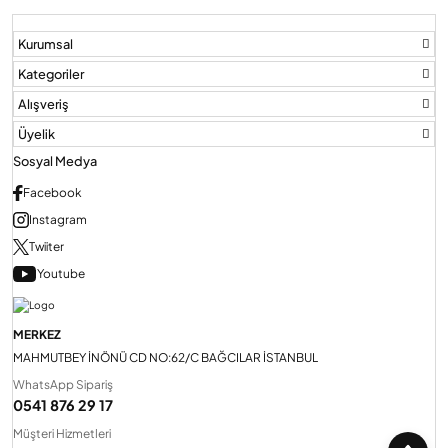
Kurumsal
Audio Villa Görüntülü Sistemler
Kategoriler
Alışveriş
Audio Yan Sıra Butonlu Zil paneller
Üyelik
Sosyal Medya
Dedektör Ve Vanalar
Facebook
Instagram
Twiiter
Görüntülü Diafon Kapakları
Youtube
Telefon Santralleri
MERKEZ
MAHMUTBEY İNÖNÜ CD NO:62/C BAĞCILAR İSTANBUL
WhatsApp Sipariş
0541 876 29 17
Müşteri Hizmetleri