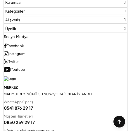
Kurumsal
Kategoriler
Audio Villa Görüntülü Sistemler
Alışveriş
Üyelik
Audio Yan Sıra Butonlu Zil paneller
Sosyal Medya
Facebook
Instagram
Dedektör Ve Vanalar
Twiiter
Youtube
Görüntülü Diafon Kapakları
MERKEZ
Telefon Santralleri
MAHMUTBEY İNÖNÜ CD NO:62/C BAĞCILAR İSTANBUL
WhatsApp Sipariş
0541 876 29 17
Müşteri Hizmetleri
0850 259 29 17
info@aydinlatmadunyam.com