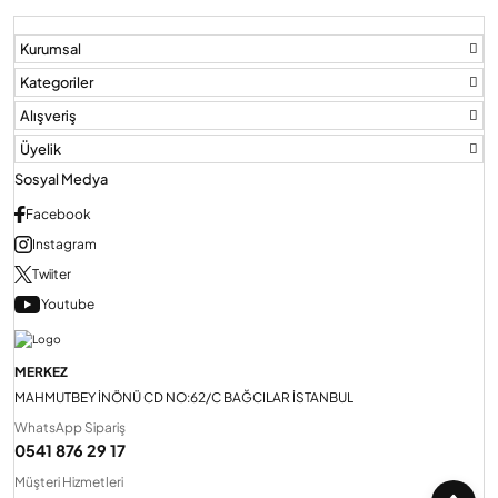
Kurumsal
Audio Villa Görüntülü Sistemler
Kategoriler
Alışveriş
Audio Yan Sıra Butonlu Zil paneller
Üyelik
Sosyal Medya
Dedektör Ve Vanalar
Facebook
Instagram
Twiiter
Görüntülü Diafon Kapakları
Youtube
Telefon Santralleri
MERKEZ
MAHMUTBEY İNÖNÜ CD NO:62/C BAĞCILAR İSTANBUL
WhatsApp Sipariş
0541 876 29 17
Müşteri Hizmetleri