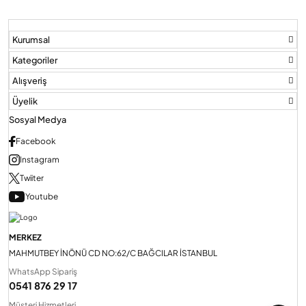
Kurumsal
Audio Villa Görüntülü Sistemler
Kategoriler
Alışveriş
Audio Yan Sıra Butonlu Zil paneller
Üyelik
Sosyal Medya
Dedektör Ve Vanalar
Facebook
Instagram
Görüntülü Diafon Kapakları
Twiiter
Youtube
Telefon Santralleri
MERKEZ
MAHMUTBEY İNÖNÜ CD NO:62/C BAĞCILAR İSTANBUL
WhatsApp Sipariş
0541 876 29 17
Müşteri Hizmetleri