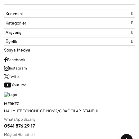
Kurumsal
Audio Villa Görüntülü Sistemler
Kategoriler
Alışveriş
Audio Yan Sıra Butonlu Zil paneller
Üyelik
Sosyal Medya
Dedektör Ve Vanalar
Facebook
Instagram
Twiiter
Görüntülü Diafon Kapakları
Youtube
Telefon Santralleri
MERKEZ
MAHMUTBEY İNÖNÜ CD NO:62/C BAĞCILAR İSTANBUL
WhatsApp Sipariş
0541 876 29 17
Müşteri Hizmetleri